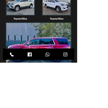
Toyota Hilux
Toyota Hilux
GMC Yukon Denali
Toyota Corolla
Kia Forte