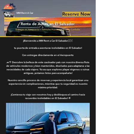
Reserve Now
MM Rent A Car
Renta de Autos en El Salvador
Entregas en Aeropuerto • Vehículos Premium • Servicio Confiable
¡Bienvenido a MM Rent a Car El Salvador🇸🇻
tu puerta de entrada a aventuras inolvidables en El Salvador!
Con entregas directamente en el Aeropuerto
🚗🌴 Descubre la belleza de este cautivador país con nuestra diversa flota
de vehículos modernos y bien mantenidos, diseñados para adaptarse a las
necesidades de cada viajero. Ya sea que explores playas vírgenes o ruinas
antiguas, ¡estamos listos para acompañarte!
Nuestro sencillo proceso de reservas y experiencia local garantizan una
experiencia sin complicaciones, mientras que tu seguridad es nuestra
máxima prioridad.
¡Comienza tu viaje con nosotros hoy y desbloquea el camino hacia
recuerdos inolvidables en El Salvador! 🌟