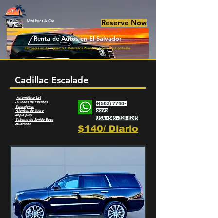
Reserve Now
MM Rent A Car
Renta de Autos en El Salvador
Entregas en Aeropuerto • Vehículos Premium • Servicio Confiable
Cadillac Escalade
-Automático 4x4
-3 Líneas de asientos
+(503) 7740-
-8 pasajeros
8695
-Asientos de Cuero
-Apple play
USA +346 -329-0245
-Sistema de Sonido Bose
-Bluetooth
$140/ Diario