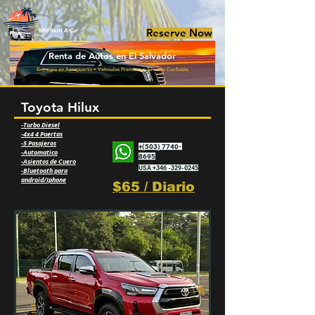
Reserve Now
MM Rent A Car
Renta de Autos en El Salvador
Entregas en Aeropuerto • Vehículos Premium • Servicio Confiable
Toyota Hilux
-Turbo Diesel
-4x4 4 Puertas
-5 Pasajeros
+(503) 7740-
-Automatico
8695
-Asientos de Cuero
USA +346 -329-0245
-Bluetooth para
android/Iphone
$65 / Diario