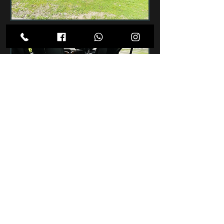
Copyright © 2025 mmrentacarsv.com │All rights reserved