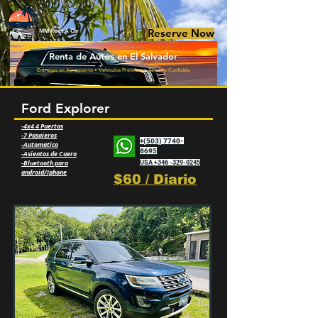
Reserve Now
MM Rent A Car
Renta de Autos en El Salvador
Entregas en Aeropuerto • Vehículos Premium • Servicio Confiable
Ford Explorer
-4x4 4 Puertas
-7 Pasajeros
+(503) 7740-
-Automatico
8695
-Asientos de Cuero
-Bluetooth para
USA +346 -329-0245
android/Iphone
$60 / Diario