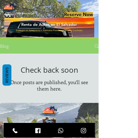
Reserve Now
MM Rent A Car
Renta de Autos en El Salvador
Entregas en Aeropuerto • Vehículos Premium • Servicio Confiable
Blog
Check back soon
REVIEWS
Once posts are published, you’ll see
them here.